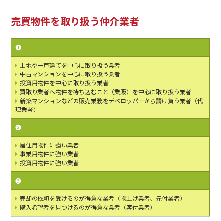
売買物件を取り扱う仲介業者
❶
土地や一戸建てを中心に取り扱う業者
中古マンションを中心に取り扱う業者
投資用物件を中心に取り扱う業者
買取り業者へ物件を持ち込むこと（業販）を中心に取り扱う業者
新築マンションなどの販売業務をデベロッパーから請け負う業者（代
理業者）
❷
居住用物件に強い業者
事業用物件に強い業者
投資用物件に強い業者
❸
売却の依頼を受けるのが得意な業者（物上げ業者、元付業者）
購入希望者を見つけるのが得意な業者（客付業者）