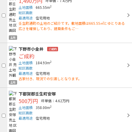
1,490万円
坪単価：7.4万円
2
土地面積
665.55m
総区画数
最適用途
住宅用地
壬生町通町の土地のご紹介です。敷地面積は665.55㎡とゆとりある
広さを確保しており、建築条件もご…
土地
下野市小金井
ご成約
ご成約
2
土地面積
184.93m
総区画数
最適用途
住宅用地
古家付き、現況での引渡しとなります。
土地
下都賀郡壬生町安塚
500万円
坪単価：4.62万円
2
土地面積
358.00m
総区画数
最適用途
住宅用地