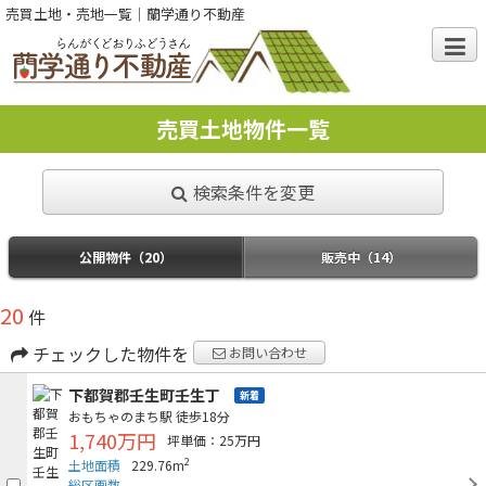
売買土地・売地一覧｜蘭学通り不動産
売買土地物件一覧
検索条件を変更
公開物件（20）
販売中（14）
20
件
チェックした物件を
お問い合わせ
下都賀郡壬生町壬生丁
新着
おもちゃのまち駅
徒歩18分
1,740万円
坪単価：25万円
2
土地面積
229.76m
総区画数