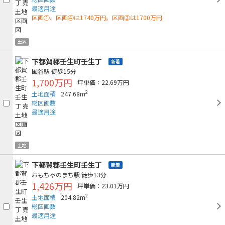
最適用途
区画①、区画④は1740万円。区画②は1700万円
土地
下都賀郡壬生町壬生丁
新着
国谷駅
徒歩15分
1,700万円
坪単価：22.69万円
2
土地面積
247.68m
総区画数
最適用途
土地
下都賀郡壬生町壬生丁
新着
おもちゃのまち駅
徒歩13分
1,426万円
坪単価：23.01万円
2
土地面積
204.82m
総区画数
最適用途