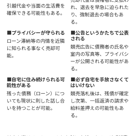
引越代金や当面の生活費を
れ、退去を早急に迫られた
確保できる可能性もある。
り、強制退去の場合もあ
る。
プライバシーが守られる
公告というかたちで公表
される
ローン滞納等の内情を近隣
競売広告に債務者の氏名や
に知られる事なく売却可
室内の写真等、プライバシ
能。
ーが公開される可能性があ
る。
自宅に住み続けられる可
必ず自宅を手放さなくて
能性がある
はいけない
残った債務（ローン）につ
競売落札後は、残債が確定
いても現状に則した話し合
し次第、一括返済の請求や
いを持つことが可能。
給料差押えの可能性もあ
る。