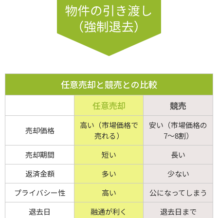
任意売却と競売との比較
任意売却
競売
高い（市場価格で
安い（市場価格の
売却価格
売れる）
7～8割）
売却期間
短い
長い
返済金額
多い
少ない
プライバシー性
高い
公になってしまう
退去日
融通が利く
退去日まで