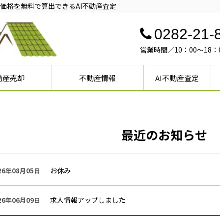
価格を無料で算出できるAI不動産査定
0282-21-
営業時間／10：00～18
動産売却
不動産情報
AI不動産査定
売却
却
戸建ての売却
不動産売却①
不動産売却②
不動産売却③
産売却ガイド
ガイド
却ガイド
戸建て
マンション
土地
最近のお知らせ
お休み
26年08月05日
求人情報アップしました
26年06月09日