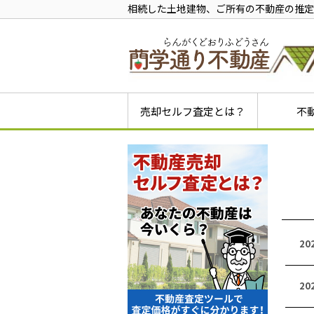
相続した土地建物、ご所有の不動産の推定
売却セルフ査定とは？
不
戸建ての
土地の売
相続した
初めての
初めての
初めての
相続不動
任意売却
空き家売
20
20