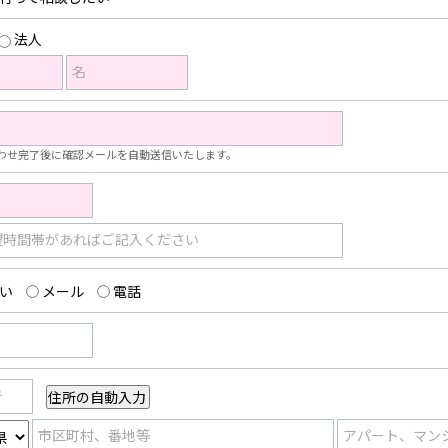
法人
名
わせ完了後に確認メールを自動送信いたします。
望時間帯があればご記入ください
い
メール
電話
号
市区町村、番地等
アパート、マン