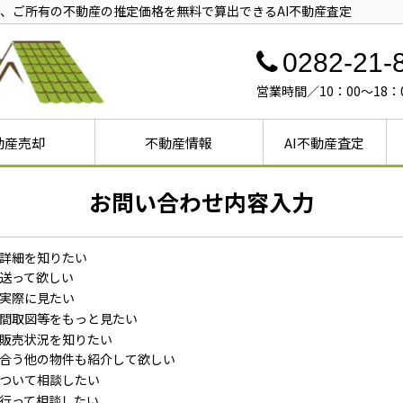
、ご所有の不動産の推定価格を無料で算出できるAI不動産査定
0282-21-
営業時間／10：00～18
動産売却
不動産情報
AI不動産査定
売却
却
戸建ての売却
不動産売却①
不動産売却②
不動産売却③
産売却ガイド
ガイド
却ガイド
戸建て
マンション
土地
お問い合わせ内容入力
詳細を知りたい
送って欲しい
実際に見たい
間取図等をもっと見たい
販売状況を知りたい
合う他の物件も紹介して欲しい
ついて相談したい
行って相談したい