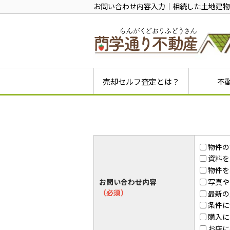
お問い合わせ内容入力｜相続した土地建物
売却セルフ査定とは？
不
戸建ての
土地の売
相続した
初めての
初めての
初めての
相続不動
任意売却
空き家売
物件の
資料を
物件を
写真や
お問い合わせ内容
（必須）
最新の
条件に
購入に
お店に