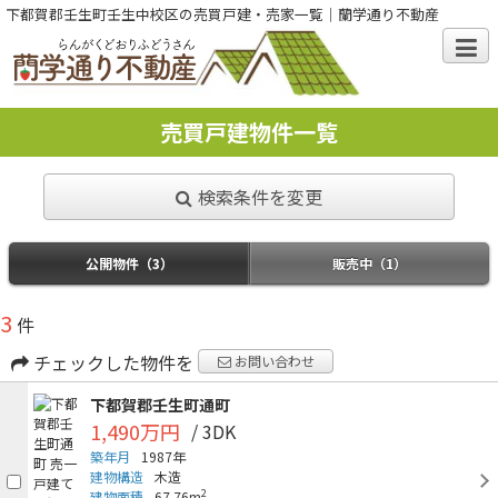
下都賀郡壬生町壬生中校区の売買戸建・売家一覧｜蘭学通り不動産
売買戸建物件一覧
検索条件を変更
公開物件（3）
販売中（1）
3
件
チェックした物件を
お問い合わせ
下都賀郡壬生町通町
1,490万円
/ 3DK
築年月
1987年
建物構造
木造
2
建物面積
67.76m