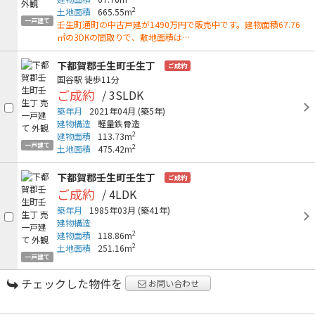
2
土地面積
665.55m
一戸建て
壬生町通町の中古戸建が1490万円で販売中です。建物面積67.76
㎡の3DKの間取りで、敷地面積は…
下都賀郡壬生町壬生丁
ご成約
国谷駅
徒歩11分
ご成約
/ 3SLDK
築年月
2021年04月
(築5年)
建物構造
軽量鉄骨造
2
建物面積
113.73m
一戸建て
2
土地面積
475.42m
下都賀郡壬生町壬生丁
ご成約
ご成約
/ 4LDK
築年月
1985年03月
(築41年)
建物構造
2
建物面積
118.86m
2
土地面積
251.16m
一戸建て
チェックした物件を
お問い合わせ