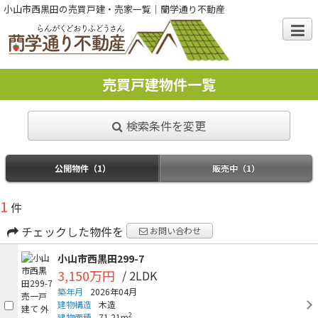
小山市西黒田の売買戸建・売家一覧｜蘭学通り不動産
売買戸建物件一覧
検索条件を変更
公開物件（1）
販売中（1）
1
件
チェックした物件を
お問い合わせ
小山市西黒田299-7
3,150万円
/ 2LDK
築年月
2026年04月
建物構造
木造
2
建物面積
71.21m