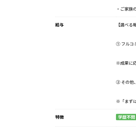
・ご家族
給与
【選べる
① フル
※成果に
② その
※「まず
特徴
学歴不問