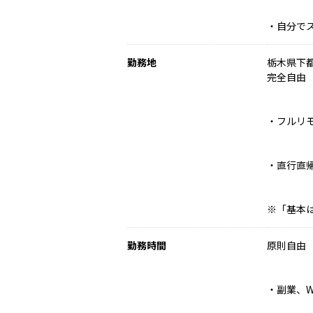
・自分で
勤務地
栃木県下都
完全自由
・フルリモ
・直行直帰
※「基本
勤務時間
原則自由
・副業、