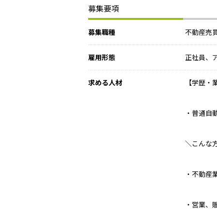
募集要項
募集職種
不動産売
雇用形態
正社員、
求める人材
【学歴・
・普通自
＼こんな
・不動産
・営業、