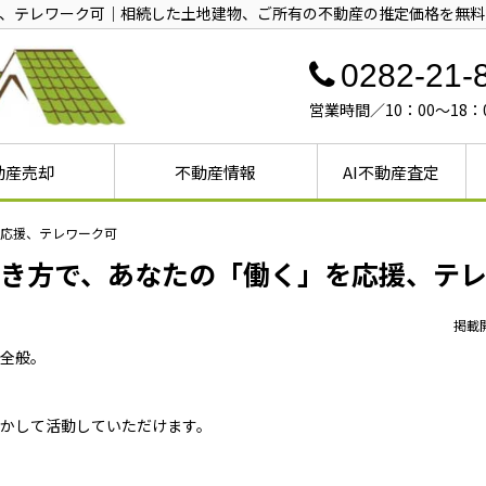
、テレワーク可｜相続した土地建物、ご所有の不動産の推定価格を無料
0282-21-
営業時間／10：00～18
動産売却
不動産情報
AI不動産査定
売却
却
戸建ての売却
不動産売却①
不動産売却②
不動産売却③
産売却ガイド
ガイド
却ガイド
戸建て
マンション
土地
応援、テレワーク可
き方で、あなたの「働く」を応援、テ
掲載開
全般。
かして活動していただけます。